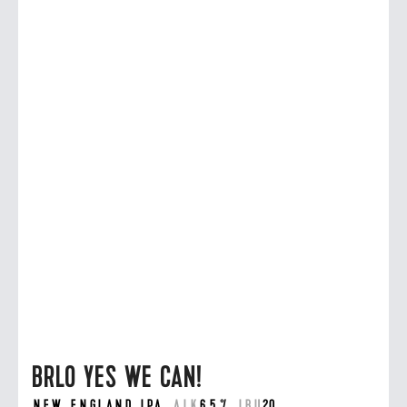
BRLO YES WE CAN!
NEW ENGLAND IPA
ALK
6,5 %
IBU
20