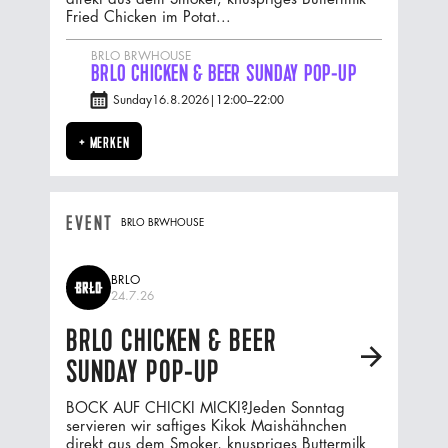
Fried Chicken im Potat...
BRLO BRWHOUSE
BRLO CHICKEN & BEER SUNDAY POP-UP
Sunday
16.8.2026
|
12:00
–
22:00
+ MERKEN
EVENT
BRLO BRWHOUSE
BRLO
24.7.26
BRLO CHICKEN & BEER
A
SUNDAY POP-UP
BOCK AUF CHICKI MICKI?Jeden Sonntag
servieren wir saftiges Kikok Maishähnchen
direkt aus dem Smoker, knuspriges Buttermilk