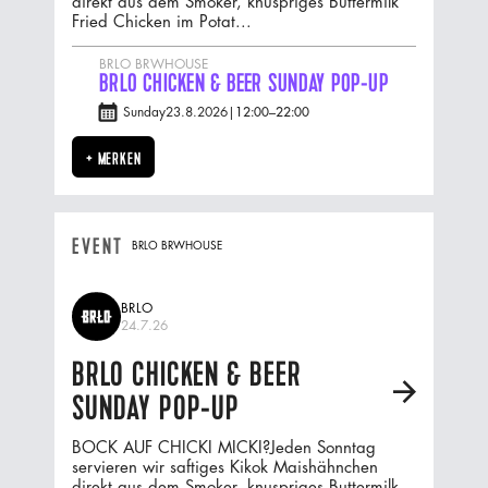
direkt aus dem Smoker, knuspriges Buttermilk
Fried Chicken im Potat...
BRLO BRWHOUSE
BRLO CHICKEN & BEER SUNDAY POP-UP
Sunday
23.8.2026
|
12:00
–
22:00
+ MERKEN
EVENT
BRLO BRWHOUSE
BRLO
24.7.26
BRLO CHICKEN & BEER
A
SUNDAY POP-UP
BOCK AUF CHICKI MICKI?Jeden Sonntag
servieren wir saftiges Kikok Maishähnchen
direkt aus dem Smoker, knuspriges Buttermilk