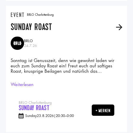
EVENT
BRLO Charlottenburg
SUNDAY ROAST
A
BRLO
24.7.26
Sonntag ist Genusszeit, denn wie gewohnt laden wir
euch zum Sunday Roast ein! Freut euch auf saftiges
Roast, knusprige Beilagen und natürlich das...
Weiterlesen
BRLO Charlottenburg
SUNDAY ROAST
+ MERKEN
Sunday
23.8.2026
|
20:30
–
0:00