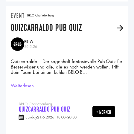
EVENT
BRLO Charlottenburg
QUIZCARRALDO PUB QUIZ
A
BRLO
26.5.26
Quizcarraldo – Der sagenhaft fantasievolle Pub-Quiz für
Besserwisser und alle, die es noch werden wollen. Triff
dein Team bei einem kühlen BRLO-B...
Weiterlesen
BRLO Charlottenburg
QUIZCARRALDO PUB QUIZ
+ MERKEN
Sunday
21.6.2026
|
18:00
–
20:30