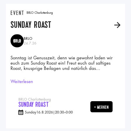
EVENT
BRLO Charlottenburg
SUNDAY ROAST
A
BRLO
24.7.26
Sonntag ist Genusszeit, denn wie gewohnt laden wir
euch zum Sunday Roast ein! Freut euch auf saftiges
Roast, knusprige Beilagen und natürlich das...
Weiterlesen
BRLO Charlottenburg
SUNDAY ROAST
+ MERKEN
Sunday
16.8.2026
|
20:30
–
0:00