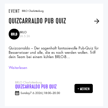
EVENT
BRLO Charlottenburg
QUIZCARRALDO PUB QUIZ
A
BRLO
26.5.26
Quizcarraldo – Der sagenhaft fantasievolle Pub-Quiz für
Besserwisser und alle, die es noch werden wollen. Triff
dein Team bei einem kühlen BRLO-B...
Weiterlesen
BRLO Charlottenburg
QUIZCARRALDO PUB QUIZ
+ MERKEN
Sunday
7.6.2026
|
18:00
–
20:30