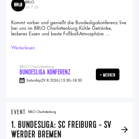
BRLO
24.7.26
Kommt vorbei und genießt die Bundesligakonferenz live
bei uns im BRLO Charlottenburg.Kühle Getränke,
leckeres Essen und beste Fußball-Atmosphäre ...
Weiterlesen
BRLO Charlottenburg
BUNDESLIGA KONFERENZ
+ MERKEN
Saturday
29.8.2026
|
15:30
–
18:30
EVENT
BRLO Charlottenburg
1. BUNDESLIGA: SC FREIBURG - SV
A
WERDER BREMEN