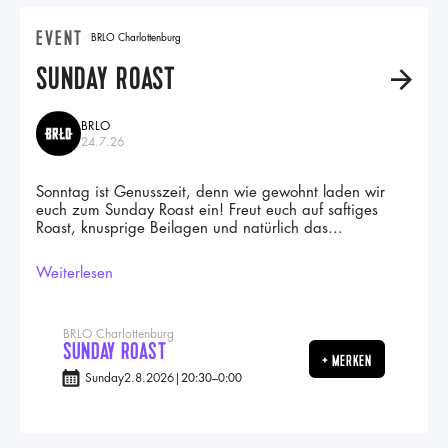
EVENT
BRLO Charlottenburg
SUNDAY ROAST
A
BRLO
24.7.26
Sonntag ist Genusszeit, denn wie gewohnt laden wir
euch zum Sunday Roast ein! Freut euch auf saftiges
Roast, knusprige Beilagen und natürlich das...
Weiterlesen
BRLO Charlottenburg
SUNDAY ROAST
+ MERKEN
Sunday
2.8.2026
|
20:30
–
0:00