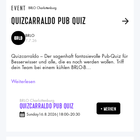
EVENT
BRLO Charlottenburg
QUIZCARRALDO PUB QUIZ
A
BRLO
7.7.26
Quizcarraldo – Der sagenhaft fantasievolle Pub-Quiz für
Besserwisser und alle, die es noch werden wollen. Triff
dein Team bei einem kühlen BRLO-B...
Weiterlesen
BRLO Charlottenburg
QUIZCARRALDO PUB QUIZ
+ MERKEN
Sunday
16.8.2026
|
18:00
–
20:30