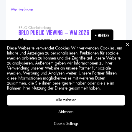
Weiterlesen
BRLO Charlottenburg
BRLO PUBLIC VIEWING – WM 2026
+ MERKEN
Tuesday
7.7.2026
|
18:00
–
0:00
Diese Webseite verwendet Cookies Wir verwenden Cookies, um
Inhalte und Anzeigen zu personalisieren, Funktionen für soziale
Medien anbieten zu können und die Zugriffe auf unsere Website
zu analysieren. Außerdem geben wir Informationen zu Ihrer
Verwendung unserer Website an unsere Partner für soziale
EVENT
BRLO Charlottenburg
Medien, Werbung und Analysen weiter. Unsere Partner führen
diese Informationen möglicherweise mit weiteren Daten
BRLO PUBLIC VIEWING – WM
zusammen, die Sie ihnen bereitgestellt haben oder die sie im
A
Rahmen Ihrer Nutzung der Dienste gesammelt haben.
2026
Alle zulassen
BRLO
26.5.26
Ablehnen
Cookie Settings
Erlebe die WM 2026 live im BRLO Charlottenburg! Wir
zeigen das Spiel Sieger Spiel 76 vs Sieger Spiel 78