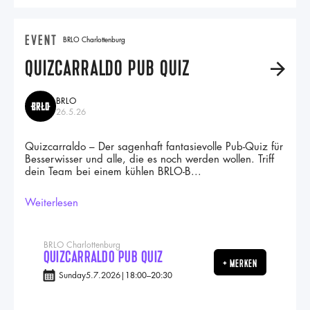
EVENT
BRLO Charlottenburg
QUIZCARRALDO PUB QUIZ
A
BRLO
26.5.26
Quizcarraldo – Der sagenhaft fantasievolle Pub-Quiz für
Besserwisser und alle, die es noch werden wollen. Triff
dein Team bei einem kühlen BRLO-B...
Weiterlesen
BRLO Charlottenburg
QUIZCARRALDO PUB QUIZ
+ MERKEN
Sunday
5.7.2026
|
18:00
–
20:30