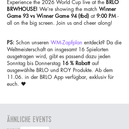
Experience the 2026 World Cup live at the
BRLO
BRWHOUSE!
We’re showing the match
Winner
Game 93 vs Winner Game 94 (tbd)
at
9:00 PM
-
all on the big screen. Join us and cheer along!
PS:
Schon unseren
WM-Zapfplan
entdeckt? Da die
Weltmeisterschaft an insgesamt 16 Spielorten
ausgetragen wird, gibt es passend dazu jeden
Sonntag bis Donnerstag
16 % Rabatt
auf
ausgewählte BRLO und ROY Produkte. Ab dem
11.06. in der BRLO App verfügbar, exklusiv für
euch. 🖤
ÄHNLICHE EVENTS