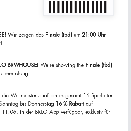
E!
Wir zeigen das
Finale (tbd)
um
21:00 Uhr
!
LO BRWHOUSE!
We’re showing the
Finale
(tbd)
d cheer along!
die Weltmeisterschaft an insgesamt 16 Spielorten
 Sonntag bis Donnerstag
16 % Rabatt
auf
1.06. in der BRLO App verfügbar, exklusiv für