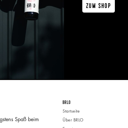
ZUM SHOP
BRLO
Startseite
gstens Spaß beim
Über BRLO